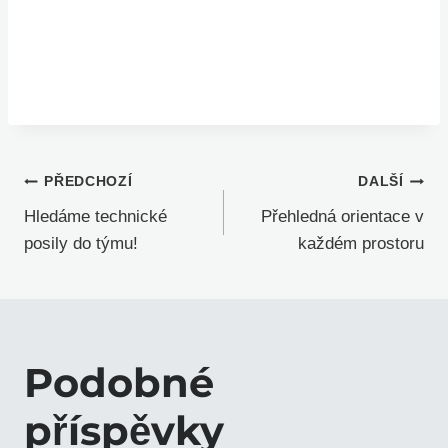
Navigace
PŘEDCHOZÍ
DALŠÍ
Hledáme technické
Přehledná orientace v
pro
posily do týmu!
každém prostoru
příspěvek
Podobné
příspěvky