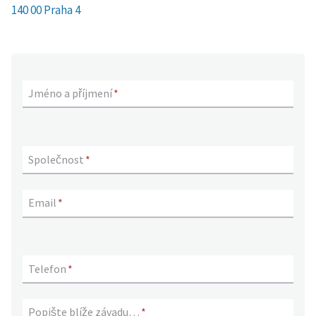
140 00 Praha 4
Jméno a příjmení
*
Společnost
*
Email
*
Telefon
*
Popište blíže závadu…
*