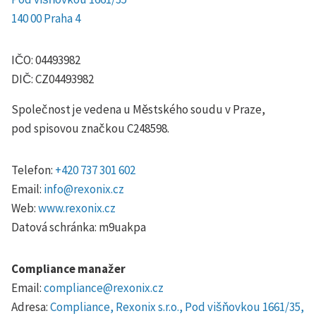
140 00 Praha 4
IČO: 04493982
DIČ: CZ04493982
Společnost je vedena u Městského soudu v Praze,
pod spisovou značkou C248598.
Telefon:
+420 737 301 602
Email:
info@rexonix.cz
Web:
www.rexonix.cz
Datová schránka: m9uakpa
Compliance manažer
Email:
compliance@rexonix.cz
Adresa:
Compliance, Rexonix s.r.o., Pod višňovkou 1661/35,