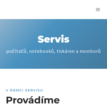
Přeskočit
na
obsah
Servis
počítačů, notebooků, tiskáren a monitorů
V RÁMCI SERVISU
Provádíme