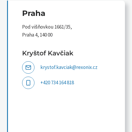
Praha
Pod višňovkou 1661/35,
Praha 4, 140 00
Kryštof Kavčiak
krystof.kavciak@rexonix.cz
+420 734 164 818