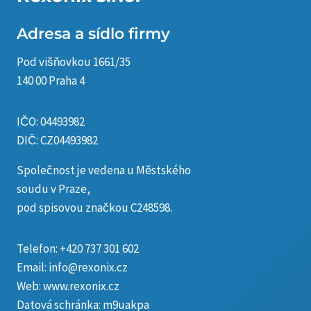
Adresa a sídlo firmy
Pod višňovkou 1661/35
140 00 Praha 4
IČO: 04493982
DIČ: CZ04493982
Společnost je vedena u Městského
soudu v Praze,
pod spisovou značkou C248598.
Telefon:
+420 737 301 602
Email:
info@rexonix.cz
Web:
www.rexonix.cz
Datová schránka: m9uakpa