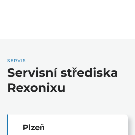
po stanovení časové náročnosti opravy po provedení
diagnostiky zařízení. V případě požadavku provedení
opravy v místě zákazníka bude cena výjezdu stanovena
dohodou.
Kontaktní formulář
SERVIS
Servisní střediska
Rexonixu
Plzeň