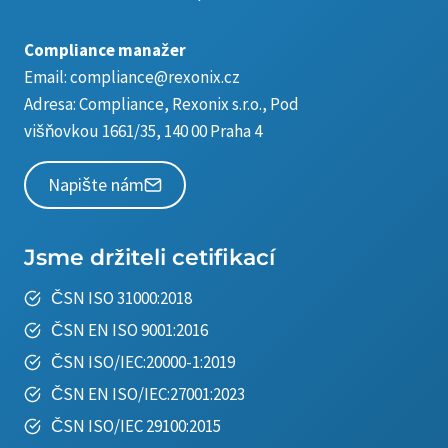
Compliance manažer
Email:
compliance@rexonix.cz
Adresa:
Compliance, Rexonix s.r.o., Pod
višňovkou 1661/35, 140 00 Praha 4
Napište nám
Jsme držiteli cetifikací
ČSN ISO 31000:2018
ČSN EN ISO 9001:2016
ČSN ISO/IEC:20000-1:2019
ČSN EN ISO/IEC:27001:2023
ČSN ISO/IEC 29100:2015