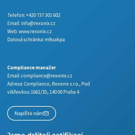
Telefon:
+420 737 301 602
Email:
info@rexonix.cz
Web:
www.rexonix.cz
Datová schránka: m9uakpa
Compliance manažer
Email:
compliance@rexonix.cz
Adresa:
Compliance, Rexonix s.r.o., Pod
višňovkou 1661/35, 140 00 Praha 4
Napište nám