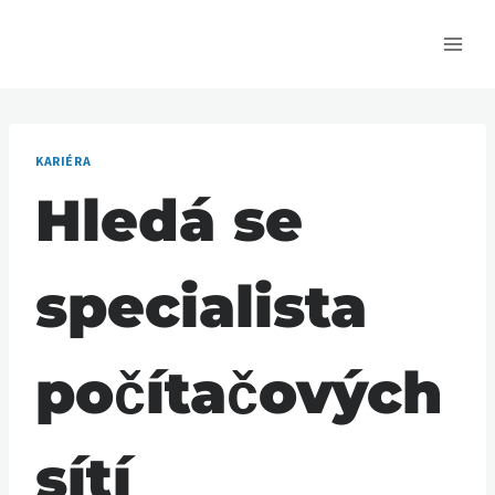
Přeskočit
na
obsah
KARIÉRA
Hledá se
specialista
počítačových
sítí