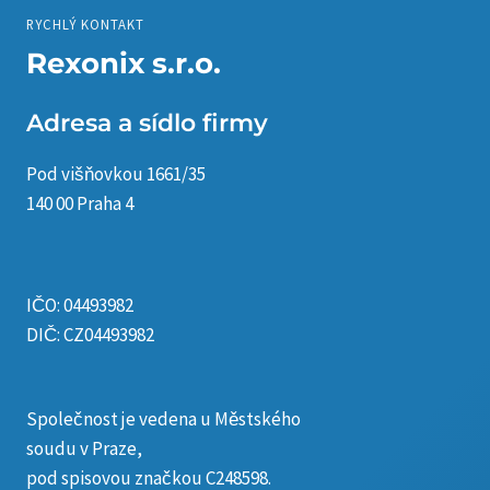
RYCHLÝ KONTAKT
Rexonix s.r.o.
Adresa a sídlo firmy
Pod višňovkou 1661/35
140 00 Praha 4
IČO: 04493982
DIČ: CZ04493982
Společnost je vedena u Městského
soudu v Praze,
pod spisovou značkou C248598.