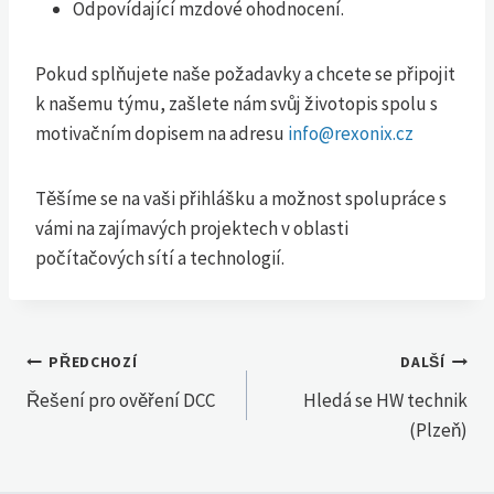
Odpovídající mzdové ohodnocení.
Pokud splňujete naše požadavky a chcete se připojit
k našemu týmu, zašlete nám svůj životopis spolu s
motivačním dopisem na adresu
info@rexonix.cz
Těšíme se na vaši přihlášku a možnost spolupráce s
vámi na zajímavých projektech v oblasti
počítačových sítí a technologií.
Navigace
PŘEDCHOZÍ
DALŠÍ
Řešení pro ověření DCC
Hledá se HW technik
pro
(Plzeň)
příspěvek